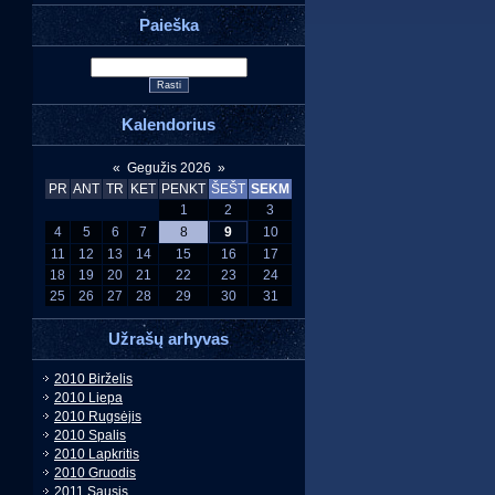
Paieška
Kalendorius
«
Gegužis 2026
»
PR
ANT
TR
KET
PENKT
ŠEŠT
SEKM
1
2
3
4
5
6
7
8
9
10
11
12
13
14
15
16
17
18
19
20
21
22
23
24
25
26
27
28
29
30
31
Užrašų arhyvas
2010 Birželis
2010 Liepa
2010 Rugsėjis
2010 Spalis
2010 Lapkritis
2010 Gruodis
2011 Sausis