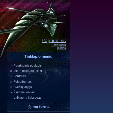
Pagrindinis
Registracija
Įėjimas
Tinklapio meniu
Pagrindinis puslapis
Informacija apie tinklapį
Forumas
Fotoalbumas
Svečių knyga
Žaidimai on lain
Laikmenų katalogas
Įėjimo forma