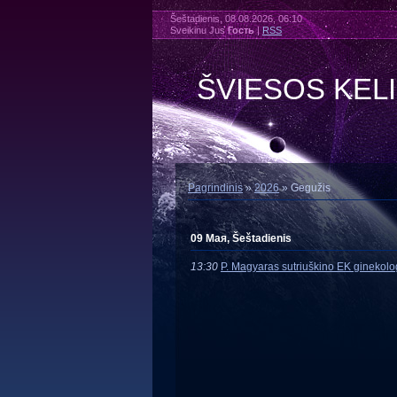
Šeštadienis, 08.08.2026, 06:10
Sveikinu Jus
Гость
|
RSS
ŠVIESOS KEL
Pagrindinis
»
2026
»
Gegužis
09 Мая, Šeštadienis
13:30
P. Magyaras sutriuškino EK ginekol