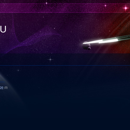
IU
ogę
(0)